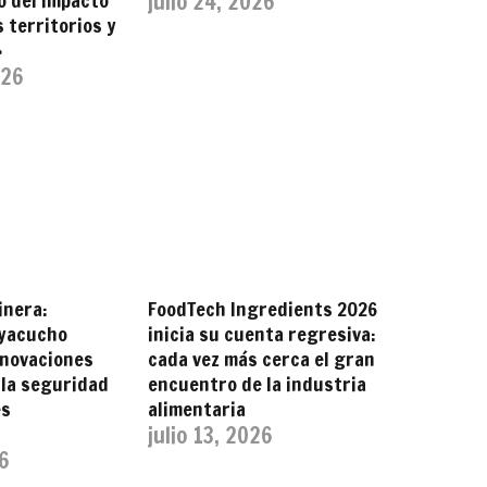
no del impacto
julio 24, 2026
s territorios y
»
026
inera:
FoodTech Ingredients 2026
Ayacucho
inicia su cuenta regresiva:
nnovaciones
cada vez más cerca el gran
 la seguridad
encuentro de la industria
es
alimentaria
julio 13, 2026
26