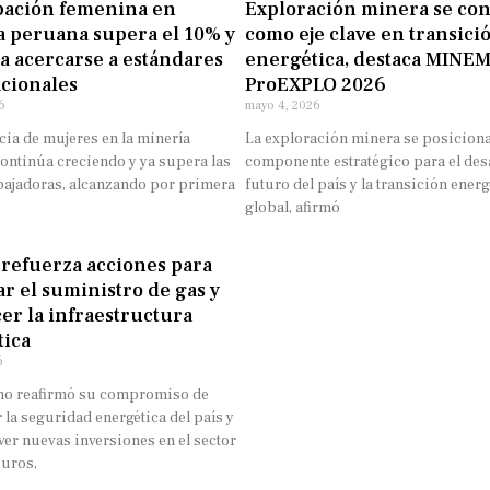
pación femenina en
Exploración minera se con
 peruana supera el 10% y
como eje clave en transici
a acercarse a estándares
energética, destaca MINE
cionales
ProEXPLO 2026
6
mayo 4, 2026
cia de mujeres en la minería
La exploración minera se posicion
ontinúa creciendo y ya supera las
componente estratégico para el des
abajadoras, alcanzando por primera
futuro del país y la transición energ
global, afirmó
refuerza acciones para
r el suministro de gas y
cer la infraestructura
tica
6
no reafirmó su compromiso de
 la seguridad energética del país y
er nuevas inversiones en el sector
uros,