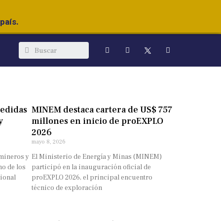
país.
edidas
MINEM destaca cartera de US$ 757
y
millones en inicio de proEXPLO
2026
mayo 8, 2026
 mineros y
El Ministerio de Energía y Minas (MINEM)
no de los
participó en la inauguración oficial de
ional
proEXPLO 2026, el principal encuentro
técnico de exploración