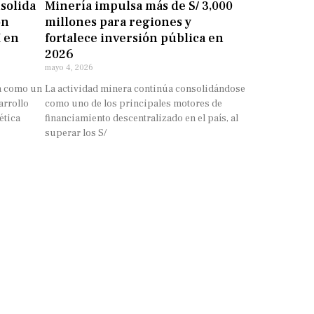
solida
Minería impulsa más de S/ 3,000
ón
millones para regiones y
M en
fortalece inversión pública en
2026
mayo 4, 2026
a como un
La actividad minera continúa consolidándose
arrollo
como uno de los principales motores de
ética
financiamiento descentralizado en el país, al
superar los S/