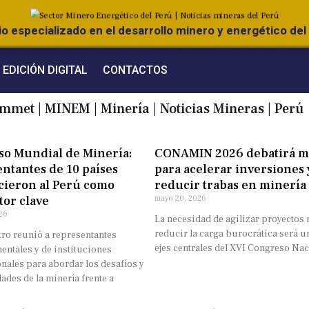
o especializado en el desarrollo minero y energético del 
EDICIÓN DIGITAL
CONTACTOS
emmet
|
MINEM
|
Minería
|
Noticias Mineras
|
Perú
so Mundial de Minería:
CONAMIN 2026 debatirá m
ntantes de 10 países
para acelerar inversiones 
cieron al Perú como
reducir trabas en minería
or clave
mayo 20, 2026
26
La necesidad de agilizar proyectos
reducir la carga burocrática será u
tro reunió a representantes
ejes centrales del XVI Congreso Nac
ntales y de instituciones
nales para abordar los desafíos y
des de la minería frente a