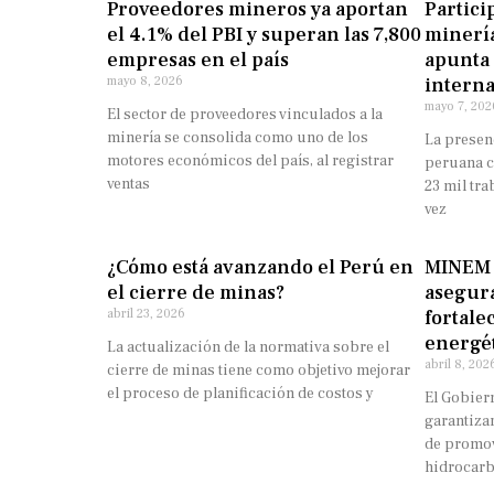
Proveedores mineros ya aportan
Partici
el 4.1% del PBI y superan las 7,800
minería
empresas en el país
apunta 
mayo 8, 2026
interna
mayo 7, 202
El sector de proveedores vinculados a la
minería se consolida como uno de los
La presen
motores económicos del país, al registrar
peruana c
ventas
23 mil tr
vez
¿Cómo está avanzando el Perú en
MINEM 
el cierre de minas?
asegura
abril 23, 2026
fortale
energé
La actualización de la normativa sobre el
abril 8, 202
cierre de minas tiene como objetivo mejorar
el proceso de planificación de costos y
El Gobier
garantizar
de promov
hidrocarb