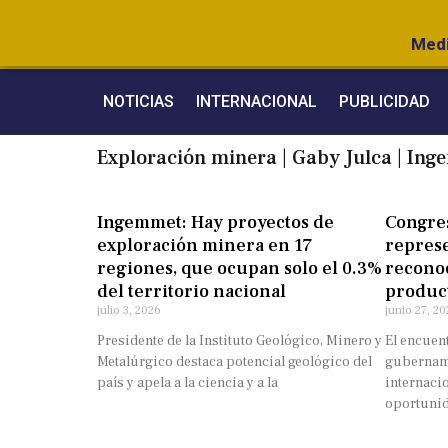
Medi
NOTICIAS
INTERNACIONAL
PUBLICIDAD
Exploración minera
|
Gaby Julca
|
Ing
Ingemmet: Hay proyectos de
Congre
exploración minera en 17
represe
regiones, que ocupan solo el 0.3%
recono
del territorio nacional
product
julio 3, 2026
junio 27, 20
Presidente de la Instituto Geológico, Minero y
El encuen
Metalúrgico destaca potencial geológico del
gubername
país y apela a la ciencia y a la
internacio
oportunida