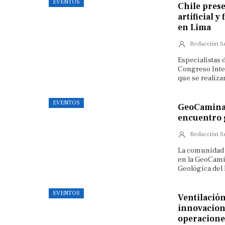
EVENTOS
Chile prese
artificial 
en Lima
Redacción S
Especialistas 
Congreso Inter
que se realizar
EVENTOS
GeoCaminat
encuentro g
Redacción S
La comunidad g
en la GeoCamin
Geológica del 
EVENTOS
Ventilació
innovacione
operacione