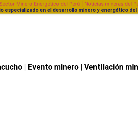
o especializado en el desarrollo minero y energético del 
GITAL
CONTACTOS
acucho
|
Evento minero
|
Ventilación mi