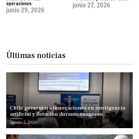
operaciones
junio 27, 2026
junio 29, 2026
Últimas noticias
Chile presentará innovaciones en inteligencia
artificial y flotación durante congreso
internacional en Lima
agosto 5, 2026