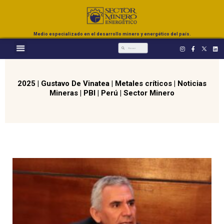
Medio especializado en el desarrollo minero y energético del país.
2025
|
Gustavo De Vinatea
|
Metales críticos
|
Noticias
Mineras
|
PBI
|
Perú
|
Sector Minero