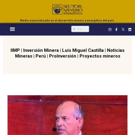
Medio especializado en el desarrollo minero y energético del país.
IIMP
|
Inversión Minera
|
Luis Miguel Castilla
|
Noticias
Mineras
|
Perú
|
ProInversión
|
Proyectos mineros