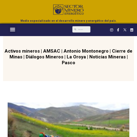
Medio especializado en el desarrollo minero y energético del país.
Activos mineros
|
AMSAC
|
Antonio Montonegro
|
Cierre de
Minas
|
Diálogos Mineros
|
La Oroya
|
Noticias Mineras
|
Pasco