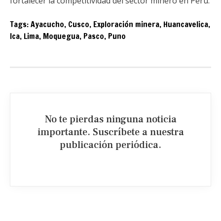
fortalecer la competitividad del sector minero en Perú.
Tags:
Ayacucho
,
Cusco
,
Exploración minera
,
Huancavelica
,
Ica
,
Lima
,
Moquegua
,
Pasco
,
Puno
No te pierdas ninguna noticia
importante. Suscríbete a nuestra
publicación periódica.​