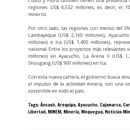
Cusco y Piura también tienen una presencia 
regiones US$ 6,532 millones, es decir, el 10
mineros.
Por otro lado, las regiones con menos del 5%
Lambayeque (US$ 2,160 millones), Ayacucho 
millones) e Ica (US$ 1,400 millones), repre
nacional. Entre los proyectos más relevantes
millones) en Ayacucho, La Arena II (US$ 1,
Shougang (US$ 900 millones) en Ica.
Con esta nueva cartera, el gobierno busca din
el impulso de la actividad minera, con una vi
sostenible en todo el país.
Tags:
Áncash
,
Arequipa
,
Ayacucho
,
Cajamarca
,
Car
Libertad
,
MINEM
,
Minería
,
Moquegua
,
Noticias Mi