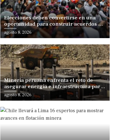
Elecciones deben convertirse en una
oportunidad para construir acuerdos de
desarrollo, sostiene especialista
agosto 8, 2026
Minería peruana enfrenta el reto de
asegurar energía e infraestructura para
sostener su expansión
agosto 8, 2026