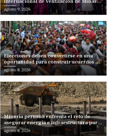
Internacional de Ventilación de Minas
Iberoamérica
agosto 9, 2026
Elecciones deben convertirse en una
oportunidad para construir acuerdos de
desarrollo, sostiene especialista
agosto 8, 2026
Minería peruana enfrenta el reto de
asegurar energía e infraestructura para
sostener su expansión
agosto 8, 2026