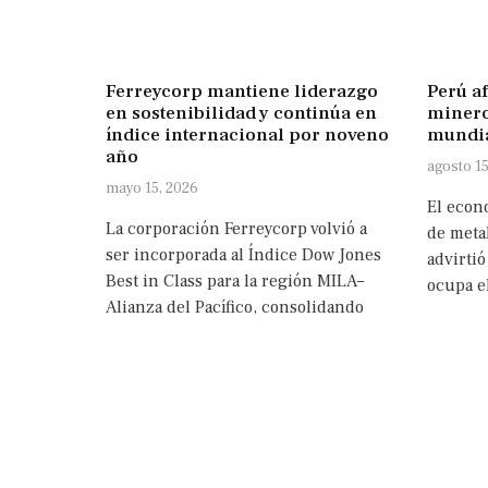
Ferreycorp mantiene liderazgo
Perú af
en sostenibilidad y continúa en
minero
índice internacional por noveno
mundia
año
agosto 15
mayo 15, 2026
El econo
La corporación Ferreycorp volvió a
de meta
ser incorporada al Índice Dow Jones
advirtió
Best in Class para la región MILA–
ocupa e
Alianza del Pacífico, consolidando