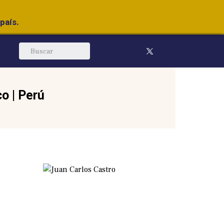
país.
co
|
Perú