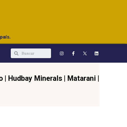
país.
o
|
Hudbay Minerals
|
Matarani
|