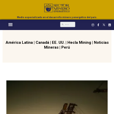
Medio especializado en el desarrollo minero y energético del país.
América Latina
|
Canadá
|
EE. UU.
|
Hecla Mining
|
Noticias
Mineras
|
Perú