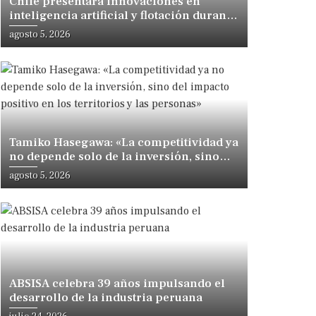
Chile presentará innovaciones en
inteligencia artificial y flotación durante
congreso internacional en Lima
agosto 5, 2026
Tamiko Hasegawa: «La competitividad ya
no depende solo de la inversión, sino
del impacto positivo en los territorios y
agosto 5, 2026
las personas»
ABSISA celebra 39 años impulsando el
desarrollo de la industria peruana