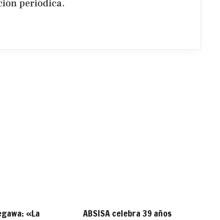
ión periódica.​
egawa: «La
ABSISA celebra 39 años