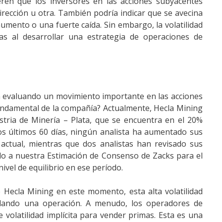
gieren que los inversores en las acciones subyacentes
rección u otra. También podría indicar que se avecina
mento o una fuerte caída. Sin embargo, la volatilidad
as al desarrollar una estrategia de operaciones de
n evaluando un movimiento importante en las acciones
undamental de la compañía? Actualmente, Hecla Mining
tria de Minería – Plata, que se encuentra en el 20%
los últimos 60 días, ningún analista ha aumentado sus
 actual, mientras que dos analistas han revisado sus
vado a nuestra Estimación de Consenso de Zacks para el
ivel de equilibrio en ese período.
 Hecla Mining en este momento, esta alta volatilidad
rollando una operación. A menudo, los operadores de
 volatilidad implícita para vender primas. Esta es una