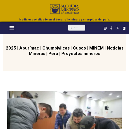
Medio especializado en el desarrollo minero y energético del país.
2025
|
Apurímac
|
Chumbivilcas
|
Cusco
|
MINEM
|
Noticias
Mineras
|
Perú
|
Proyectos mineros