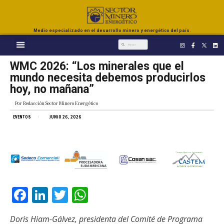
Medio especializado en el desarrollo minero y energético del país.
WMC 2026: “Los minerales que el
mundo necesita debemos producirlos
hoy, no mañana”
Por
Redacción Sector Minero Energético
EVENTOS
JUNIO 26, 2026
Facebook
LinkedIn
Twitter
WhatsApp
Doris Hiam-Gálvez, presidenta del Comité de Programa