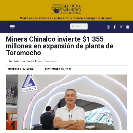
Medio especializado en el desarrollo minero y energético del país.
Minera Chinalco invierte $1 355
millones en expansión de planta de
Toromocho
Por
Redacción Sector Minero Energético
EMPRESAS
|
MINERÍA
SEPTIEMBRE 29, 2023