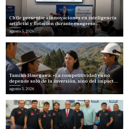
Chile presentará innovaciones en inteligencia
artificial y flotación durante congreso
internacional en Lima
agosto 5, 2026
Tamiko Hasegawa: «La competitividad ya no
depende solo de la inversión, sino del impacto
positivo en los territorios y las personas»
agosto 5, 2026