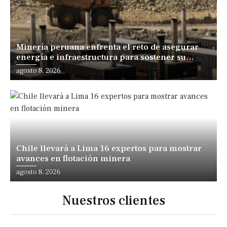
Minería peruana enfrenta el reto de asegurar
energía e infraestructura para sostener su
expansión
agosto 8, 2026
Chile llevará a Lima 16 expertos para mostrar
avances en flotación minera
agosto 8, 2026
Nuestros clientes