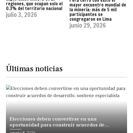
Perú cerró con éxito el
regiones, que ocupan solo el
mayor encuentro mundial de
0.3% del territorio nacional
la minería: más de 5 mil
julio 3, 2026
participantes se
congregaron en Lima
junio 29, 2026
Últimas noticias
Elecciones deben convertirse en una
oportunidad para construir acuerdos de
desarrollo, sostiene especialista
agosto 8, 2026