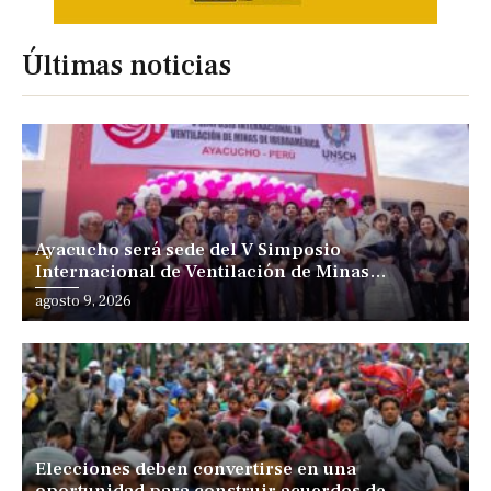
Últimas noticias
Ayacucho será sede del V Simposio
Internacional de Ventilación de Minas
Iberoamérica
agosto 9, 2026
Elecciones deben convertirse en una