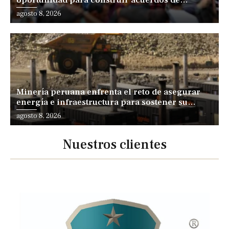
oportunidad para construir acuerdos de
desarrollo, sostiene especialista
agosto 8, 2026
Minería peruana enfrenta el reto de asegurar
energía e infraestructura para sostener su
expansión
agosto 8, 2026
Nuestros clientes