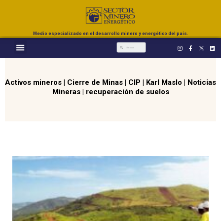
Medio especializado en el desarrollo minero y energético del país.
Activos mineros
|
Cierre de Minas
|
CIP
|
Karl Maslo
|
Noticias
Mineras
|
recuperación de suelos