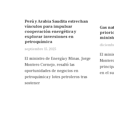
Perú y Arabia Saudita estrechan
vínculos para impulsar
Gas na
cooperación energética y
priorid
explorar inversiones en
minist
petroquímica
diciembr
septiembre 15, 2025
El minis
El ministro de Energía y Minas, Jorge
Montero
Montero Cornejo, resaltó las
principa
oportunidades de negocios en
en el s
petroquímica y lotes petroleros tras
sostener