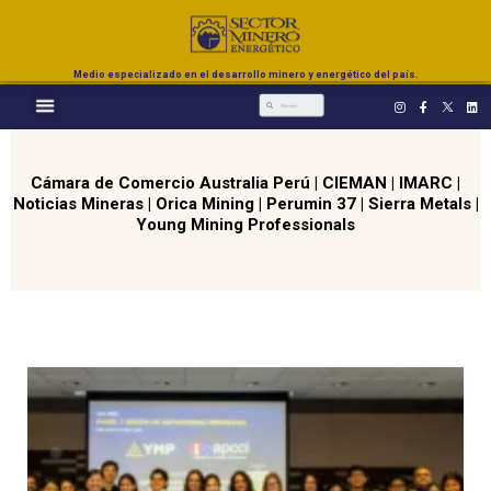
Medio especializado en el desarrollo minero y energético del país.
Cámara de Comercio Australia Perú
|
CIEMAN
|
IMARC
|
Noticias Mineras
|
Orica Mining
|
Perumin 37
|
Sierra Metals
|
Young Mining Professionals