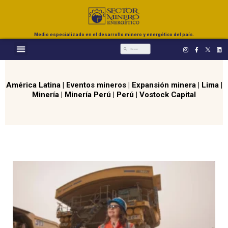
Medio especializado en el desarrollo minero y energético del país.
América Latina
|
Eventos mineros
|
Expansión minera
|
Lima
|
Minería
|
Minería Perú
|
Perú
|
Vostock Capital