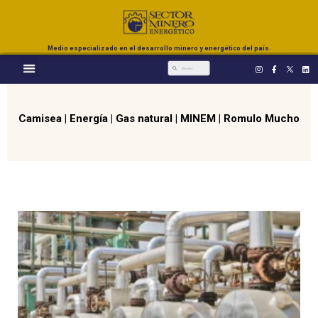
Medio especializado en el desarrollo minero y energético del país.
Camisea
|
Energía
|
Gas natural
|
MINEM
|
Romulo Mucho