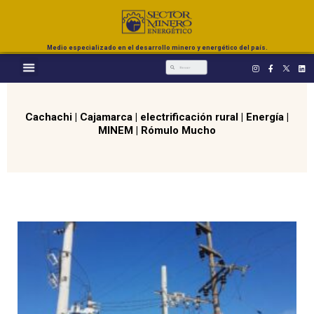
Medio especializado en el desarrollo minero y energético del país.
Cachachi
|
Cajamarca
|
electrificación rural
|
Energía
|
MINEM
|
Rómulo Mucho