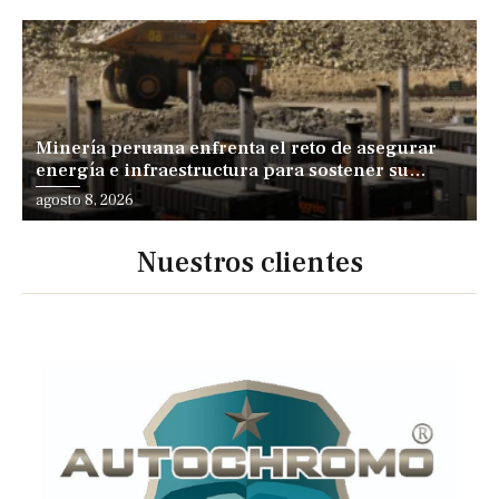
Minería peruana enfrenta el reto de asegurar
energía e infraestructura para sostener su
expansión
agosto 8, 2026
Nuestros clientes