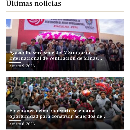
Últimas noticias
Ayacucho será sede del V Simposio
Internacional de Ventilación de Minas
Iberoamérica
agosto 9, 2026
Elecciones deben convertirse en una
oportunidad para construir acuerdos de
desarrollo, sostiene especialista
agosto 8, 2026