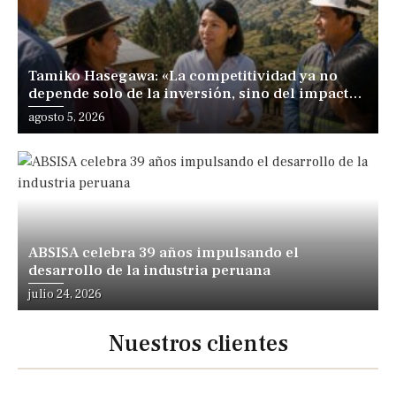
Tamiko Hasegawa: «La competitividad ya no
depende solo de la inversión, sino del impacto
positivo en los territorios y las personas»
agosto 5, 2026
ABSISA celebra 39 años impulsando el
desarrollo de la industria peruana
julio 24, 2026
Nuestros clientes