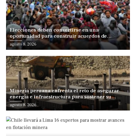
Elecciones deben convertirse en una
oportunidad para construir acuerdos de
desarrollo, sostiene especialista
agosto 8, 2026
Minería peruana enfrenta el reto de asegurar
energía e infraestructura para sostener su
expansión
agosto 8, 2026