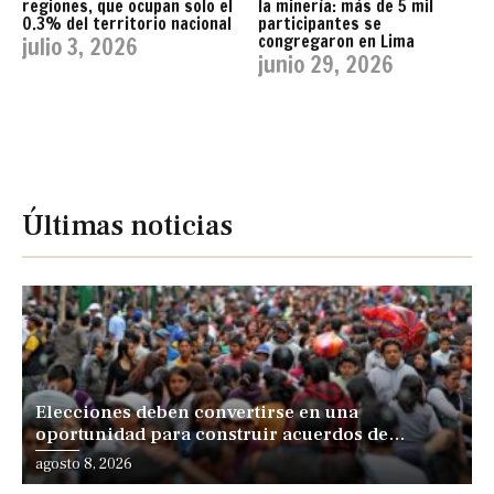
regiones, que ocupan solo el
la minería: más de 5 mil
0.3% del territorio nacional
participantes se
congregaron en Lima
julio 3, 2026
junio 29, 2026
Últimas noticias
Elecciones deben convertirse en una
oportunidad para construir acuerdos de
desarrollo, sostiene especialista
agosto 8, 2026