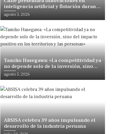
Chile presentará innovaciones en
inteligencia artificial y flotación durante
congreso internacional en Lima
agosto 5, 2026
Tamiko Hasegawa: «La competitividad ya
no depende solo de la inversión, sino
del impacto positivo en los territorios y
agosto 5, 2026
las personas»
ABSISA celebra 39 años impulsando el
desarrollo de la industria peruana