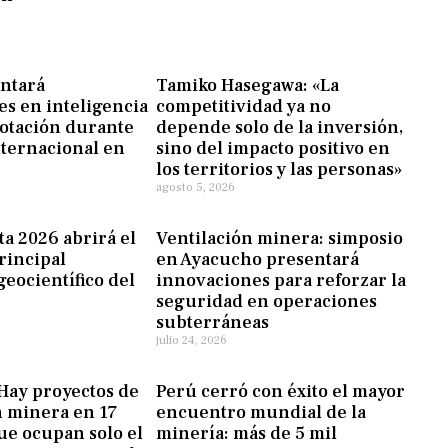
entará
Tamiko Hasegawa: «La
s en inteligencia
competitividad ya no
 flotación durante
depende solo de la inversión,
nternacional en
sino del impacto positivo en
los territorios y las personas»
agosto 5, 2026
a 2026 abrirá el
Ventilación minera: simposio
rincipal
en Ayacucho presentará
eocientífico del
innovaciones para reforzar la
seguridad en operaciones
subterráneas
julio 24, 2026
Hay proyectos de
Perú cerró con éxito el mayor
n minera en 17
encuentro mundial de la
ue ocupan solo el
minería: más de 5 mil