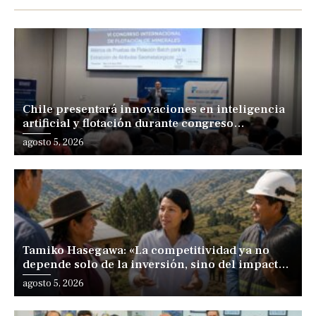
Chile presentará innovaciones en inteligencia
artificial y flotación durante congreso
internacional en Lima
agosto 5, 2026
Tamiko Hasegawa: «La competitividad ya no
depende solo de la inversión, sino del impacto
positivo en los territorios y las personas»
agosto 5, 2026