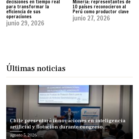
decisiones en tiempo real
Minería: representantes de
para transformar la
10 países reconocieron al
eficiencia de sus
Perú como productor clave
operaciones
junio 27, 2026
junio 29, 2026
Últimas noticias
Chile presentará innovaciones en inteligencia
artificial y flotación durante congreso
internacional en Lima
agosto 5, 2026