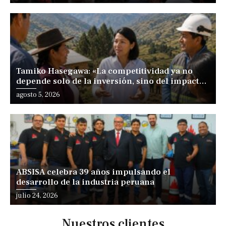
Tamiko Hasegawa: «La competitividad ya no
depende solo de la inversión, sino del impacto
positivo en los territorios y las personas»
agosto 5, 2026
ABSISA celebra 39 años impulsando el
desarrollo de la industria peruana
julio 24, 2026
Nuestros clientes