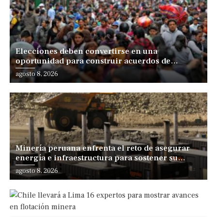
Elecciones deben convertirse en una
oportunidad para construir acuerdos de
desarrollo, sostiene especialista
agosto 8, 2026
Minería peruana enfrenta el reto de asegurar
energía e infraestructura para sostener su
expansión
agosto 8, 2026