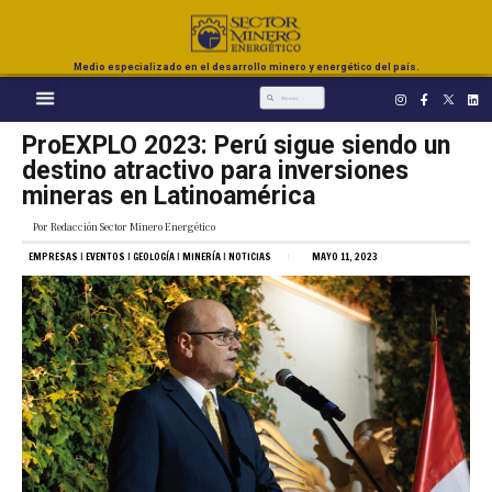
Medio especializado en el desarrollo minero y energético del país.
ProEXPLO 2023: Perú sigue siendo un
destino atractivo para inversiones
mineras en Latinoamérica
Por
Redacción Sector Minero Energético
EMPRESAS
|
EVENTOS
|
GEOLOGÍA
|
MINERÍA
|
NOTICIAS
MAYO 11, 2023