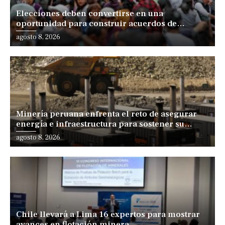
Elecciones deben convertirse en una
oportunidad para construir acuerdos de
desarrollo, sostiene especialista
agosto 8, 2026
Minería peruana enfrenta el reto de asegurar
energía e infraestructura para sostener su
expansión
agosto 8, 2026
Chile llevará a Lima 16 expertos para mostrar
avances en flotación minera