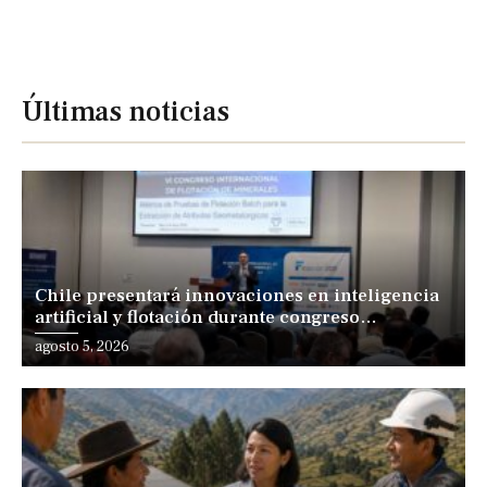
Últimas noticias
Chile presentará innovaciones en inteligencia
artificial y flotación durante congreso
internacional en Lima
agosto 5, 2026