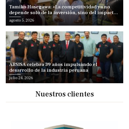
Tamiko Hasegawa: «La competitividad ya no
depende solo de la inversión, sino del impacto
positivo en los territorios y las personas»
agosto 5, 2026
ABSISA celebra 39 años impulsando el
desarrollo de la industria peruana
julio 24, 2026
Nuestros clientes