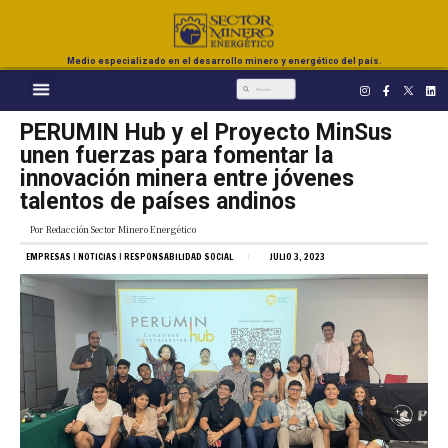
Medio especializado en el desarrollo minero y energético del país.
PERUMIN Hub y el Proyecto MinSus
unen fuerzas para fomentar la
innovación minera entre jóvenes
talentos de países andinos
Por
Redacción Sector Minero Energético
EMPRESAS
|
NOTICIAS
|
RESPONSABILIDAD SOCIAL
JULIO 3, 2023