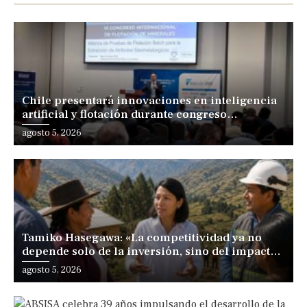
Chile presentará innovaciones en inteligencia
artificial y flotación durante congreso
internacional en Lima
agosto 5, 2026
Tamiko Hasegawa: «La competitividad ya no
depende solo de la inversión, sino del impacto
positivo en los territorios y las personas»
agosto 5, 2026