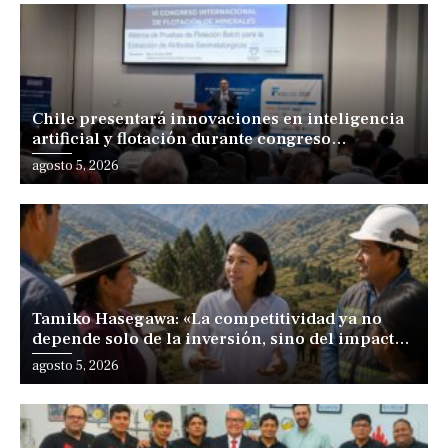
Chile presentará innovaciones en inteligencia
artificial y flotación durante congreso
internacional en Lima
agosto 5, 2026
Tamiko Hasegawa: «La competitividad ya no
depende solo de la inversión, sino del impacto
positivo en los territorios y las personas»
agosto 5, 2026