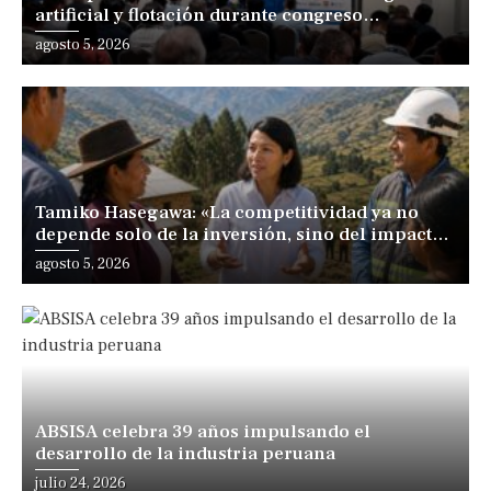
artificial y flotación durante congreso
internacional en Lima
agosto 5, 2026
Tamiko Hasegawa: «La competitividad ya no
depende solo de la inversión, sino del impacto
positivo en los territorios y las personas»
agosto 5, 2026
ABSISA celebra 39 años impulsando el
desarrollo de la industria peruana
julio 24, 2026