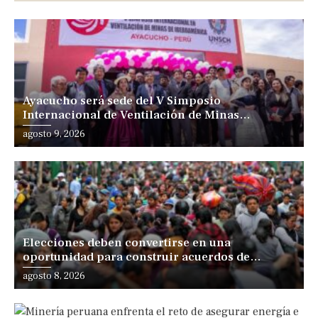
Ayacucho será sede del V Simposio
Internacional de Ventilación de Minas
Iberoamérica
agosto 9, 2026
Elecciones deben convertirse en una
oportunidad para construir acuerdos de
desarrollo, sostiene especialista
agosto 8, 2026