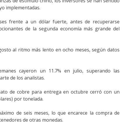
nzas de estímulo chino, los inversores se han sentido
yo implementadas.
es frente a un dólar fuerte, antes de recuperarse
epcionantes de la segunda economía más grande del
 agosto al ritmo más lento en ocho meses, según datos
alemanes cayeron un 11.7% en julio, superando las
rte de los analistas.
trato de cobre para entrega en octubre cerró con un
lares) por tonelada.
 máximo de seis meses, lo que encarece la compra de
 tenedores de otras monedas.