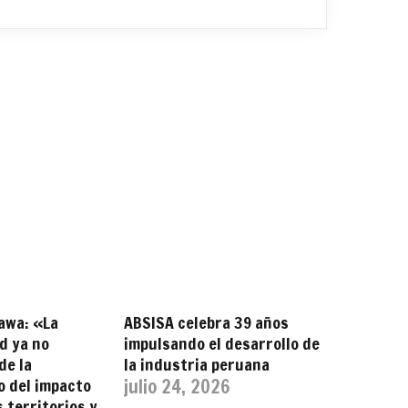
awa: «La
ABSISA celebra 39 años
d ya no
impulsando el desarrollo de
de la
la industria peruana
no del impacto
julio 24, 2026
s territorios y