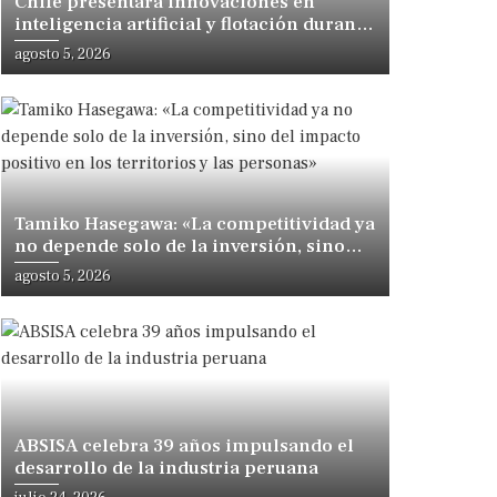
Chile presentará innovaciones en
inteligencia artificial y flotación durante
congreso internacional en Lima
agosto 5, 2026
Tamiko Hasegawa: «La competitividad ya
no depende solo de la inversión, sino
del impacto positivo en los territorios y
agosto 5, 2026
las personas»
ABSISA celebra 39 años impulsando el
desarrollo de la industria peruana