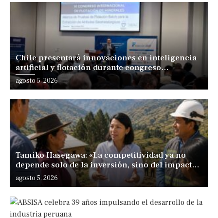
Chile presentará innovaciones en inteligencia
artificial y flotación durante congreso
internacional en Lima
agosto 5, 2026
Tamiko Hasegawa: «La competitividad ya no
depende solo de la inversión, sino del impacto
positivo en los territorios y las personas»
agosto 5, 2026