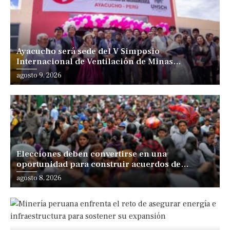
Ayacucho será sede del V Simposio
Internacional de Ventilación de Minas
Iberoamérica
agosto 9, 2026
Elecciones deben convertirse en una
oportunidad para construir acuerdos de
desarrollo, sostiene especialista
agosto 8, 2026