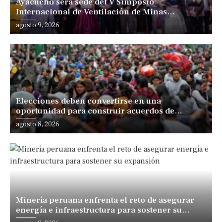
Ayacucho será sede del V Simposio
Internacional de Ventilación de Minas
Iberoamérica
agosto 9, 2026
Elecciones deben convertirse en una
oportunidad para construir acuerdos de
desarrollo, sostiene especialista
agosto 8, 2026
Minería peruana enfrenta el reto de asegurar
energía e infraestructura para sostener su
expansión