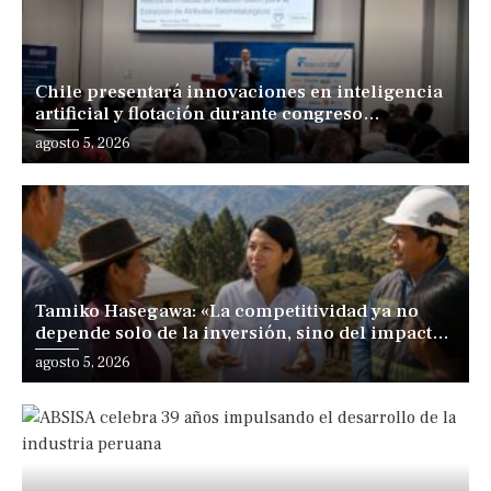
Chile presentará innovaciones en inteligencia
artificial y flotación durante congreso
internacional en Lima
agosto 5, 2026
Tamiko Hasegawa: «La competitividad ya no
depende solo de la inversión, sino del impacto
positivo en los territorios y las personas»
agosto 5, 2026