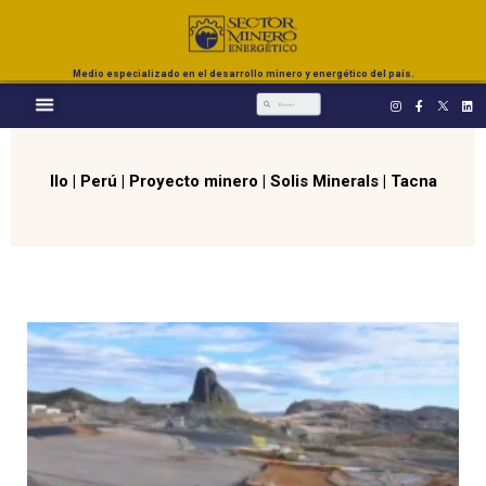
Medio especializado en el desarrollo minero y energético del país.
Ilo
|
Perú
|
Proyecto minero
|
Solis Minerals
|
Tacna