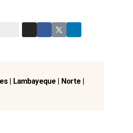
res
|
Lambayeque
|
Norte
|